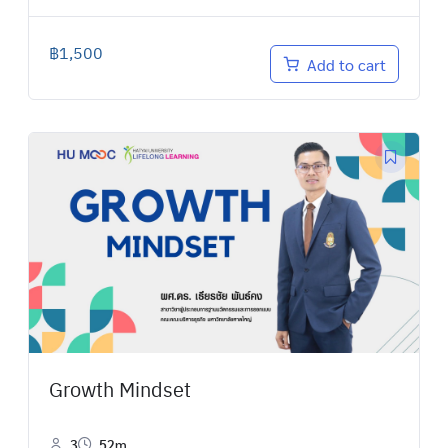
฿
1,500
Add to cart
Growth Mindset
3
52m