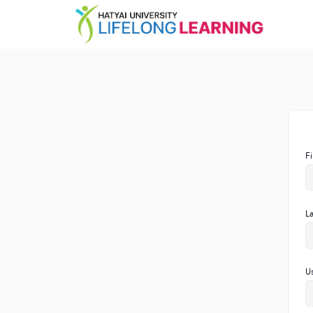
F
L
U