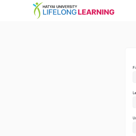
F
L
U