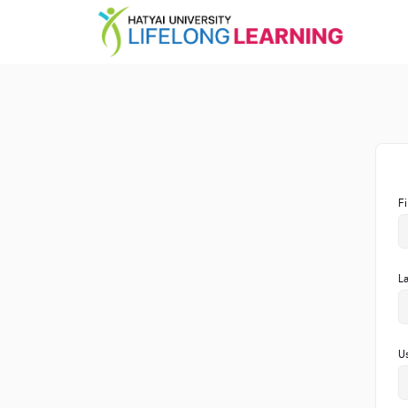
F
L
U