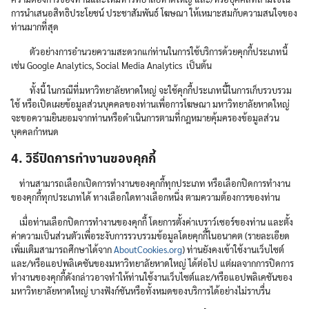
การนำเสนอสิทธิประโยชน์ ประชาสัมพันธ์ โฆษณา ให้เหมาะสมกับความสนใจของ
ท่านมากที่สุด
ตัวอย่างการอำนวยความสะดวกแก่ท่านในการใช้บริการด้วยคุกกี้ประเภทนี้
เช่น Google Analytics, Social Media Analytics เป็นต้น
ทั้งนี้ ในกรณีที่มหาวิทยาลัยหาดใหญ่ จะใช้คุกกี้ประเภทนี้ในการเก็บรวบรวม
ใช้ หรือเปิดเผยข้อมูลส่วนบุคคลของท่านเพื่อการโฆษณา มหาวิทยาลัยหาดใหญ่
จะขอความยินยอมจากท่านหรือดำเนินการตามที่กฎหมายคุ้มครองข้อมูลส่วน
บุคคลกำหนด
4. วิธีปิดการทำงานของคุกกี้
ท่านสามารถเลือกเปิดการทำงานของคุกกี้ทุกประเภท หรือเลือกปิดการทำงาน
ของคุกกี้ทุกประเภทได้ ทางเลือกใดทางเลือกหนึ่ง ตามความต้องการของท่าน
เมื่อท่านเลือกปิดการทำงานของคุกกี้ โดยการตั้งค่าเบราว์เซอร์ของท่าน และตั้ง
ค่าความเป็นส่วนตัวเพื่อระงับการรวบรวมข้อมูลโดยคุกกี้ในอนาคต (รายละเอียด
เพิ่มเติมสามารถศึกษาได้จาก
AboutCookies.org
) ท่านยังคงเข้าใช้งานเว็บไซต์
และ/หรือแอปพลิเคชันของมหาวิทยาลัยหาดใหญ่ ได้ต่อไป แต่ผลจากการปิดการ
ทำงานของคุกกี้ดังกล่าวอาจทำให้ท่านใช้งานเว็บไซต์และ/หรือแอปพลิเคชันของ
มหาวิทยาลัยหาดใหญ่ บางฟังก์ชันหรือทั้งหมดของบริการได้อย่างไม่ราบรื่น