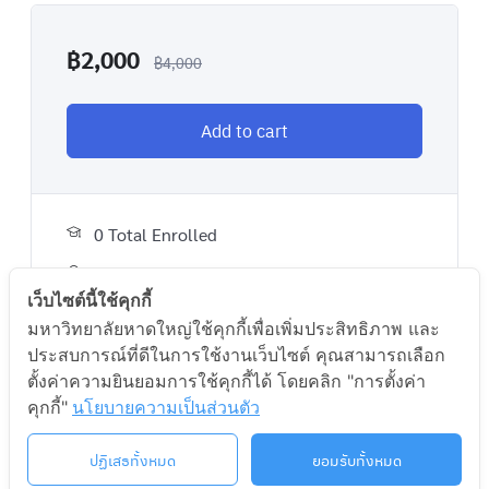
ปรับปรุงและปิดบัญชี งบทดลอง งบต้นทุนการผลิต งบการ
เงิน และภาษีมูลค่าเพิ่ม โดยนำเอาระบบโปรแกรมสำเร็จรูป
฿
2,000
ทางด้านบัญชีต้นทุนการผลิต มาใช้ในการทำงาน
฿
4,000
คุณสมบัติผู้สมัครเรียนร่วม :
รายวิชานี้ เหมาะสำหรับ
นักเรียน นักศึกษาทุกสถาบัน คนวัยทำงาน ผู้สูงอายุ หรือผู้
Add to cart
สนใจทั่วไป
ความรู้พื้นฐานที่ผู้เรียนพึงมีก่อนลงทะเบียน : –
0 Total Enrolled
วันเวลาเรียน/ห้องเรียน
Certificate of completion
เว็บไซต์นี้ใช้คุกกี้
เสาร์ 12:30-15:25 น. 10-407
มหาวิทยาลัยหาดใหญ่ใช้คุกกี้เพื่อเพิ่มประสิทธิภาพ และ
อาทิตย์ 12:30-15:25 น. 10-407
ประสบการณ์ที่ดีในการใช้งานเว็บไซต์ คุณสามารถเลือก
A course by
ตั้งค่าความยินยอมการใช้คุกกี้ได้ โดยคลิก "การตั้งค่า
วันเวลาสอบ
คุกกี้"
นโยบายความเป็นส่วนตัว
HU
เสาร์ 4 มิ.ย. 65 12:30-15:30
H
ปฏิเสธทั้งหมด
ยอมรับทั้งหมด
เสาร์ 25 มิ.ย. 65 12:30-15:30