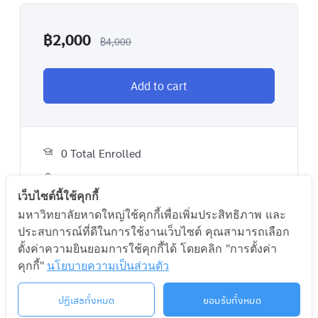
สาธารณะ การบริหารกับการพัฒนาการบริหารงานภาครัฐ
แนวใหม่ รวมถึงกระบวนการบริหาร เช่น การวางแผน การ
฿
2,000
จัดองค์การ การบริหารทรัพยากรมนุษย์ และการบริหาร
฿
4,000
ตามกระแสโลกาภิวัตน์
คุณสมบัติผู้สมัครเรียนร่วม :
รายวิชานี้ เหมาะสำหรับ
Add to cart
นักเรียน นักศึกษาทุกสถาบัน คนวัยทำงาน ผู้สูงอายุ หรือผู้
สนใจทั่วไป ผู้ทำงานในองค์กรปกครองส่วนท้องถิ่น ผุ้บริหาร
ท้องถิ่น นักการเมืองท้องถิ่น
ความรู้พื้นฐานที่ผู้เรียนพึงมีก่อนลงทะเบียน : –
0 Total Enrolled
Certificate of completion
เว็บไซต์นี้ใช้คุกกี้
วันเวลาเรียน/ห้องเรียน
มหาวิทยาลัยหาดใหญ่ใช้คุกกี้เพื่อเพิ่มประสิทธิภาพ และ
ประสบการณ์ที่ดีในการใช้งานเว็บไซต์ คุณสามารถเลือก
เสาร์ 08:30-11:25 น. 8-403
A course by
ตั้งค่าความยินยอมการใช้คุกกี้ได้ โดยคลิก "การตั้งค่า
อาทิตย์ 08:30-11:25 น. 8-403
คุกกี้"
นโยบายความเป็นส่วนตัว
HU
H
วันเวลาสอบ
ปฏิเสธทั้งหมด
ยอมรับทั้งหมด