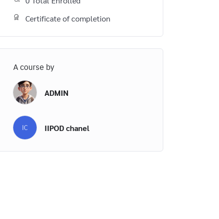
0 Total Enrolled
Certificate of completion
A course by
ADMIN
IIPOD chanel
IC