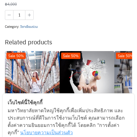
฿
4,000
Category:
วิชาเรียนร่วม
Related products
Sale 50%
Sale 50%
Sale 50%
เว็บไซต์นี้ใช้คุกกี้
มหาวิทยาลัยหาดใหญ่ใช้คุกกี้เพื่อเพิ่มประสิทธิภาพ และ
202-314 การบัญชีสำหรับ
201-313 ความคิดสร้างสรรค์
202-312 
อุตสาหกรรม Section 1
และนวัตกรรม Section 1
กิจกา
ประสบการณ์ที่ดีในการใช้งานเว็บไซต์ คุณสามารถเลือก
฿
2,000
฿
2,000
ตั้งค่าความยินยอมการใช้คุกกี้ได้ โดยคลิก "การตั้งค่า
฿
4,000
฿
4,000
คุกกี้"
นโยบายความเป็นส่วนตัว