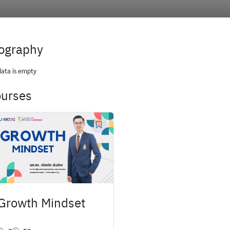
ography
data is empty
urses
Growth Mindset