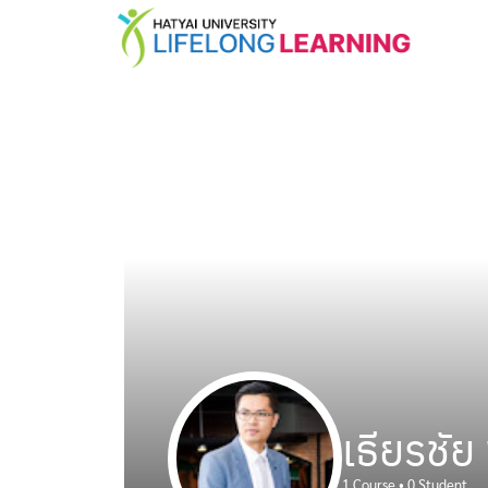
เธียรชัย
1
Course
•
0
Student