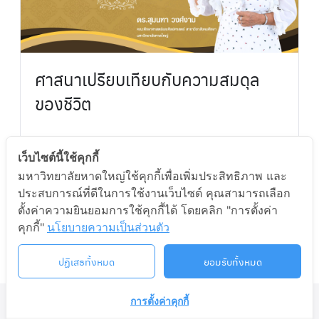
ศาสนาเปรียบเทียบกับความสมดุล
ของชีวิต
45
1h
เว็บไซต์นี้ใช้คุกกี้
มหาวิทยาลัยหาดใหญ่ใช้คุกกี้เพื่อเพิ่มประสิทธิภาพ และ
By
ADMIN
In
HU MOOC
ประสบการณ์ที่ดีในการใช้งานเว็บไซต์ คุณสามารถเลือก
ตั้งค่าความยินยอมการใช้คุกกี้ได้ โดยคลิก "การตั้งค่า
คุกกี้"
นโยบายความเป็นส่วนตัว
Enroll Course
ปฏิเสธทั้งหมด
ยอมรับทั้งหมด
การตั้งค่าคุกกี้
©2026 LIFELONG.HU.AC.TH. ALL RIGHTS RESERVED.
ติดต่อเรา