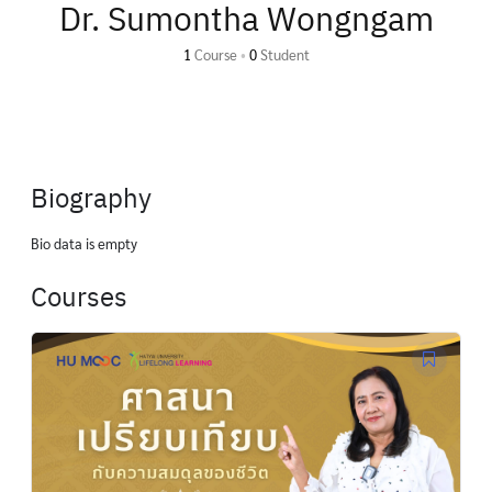
Dr. Sumontha Wongngam
1
Course
•
0
Student
Biography
Bio data is empty
Courses