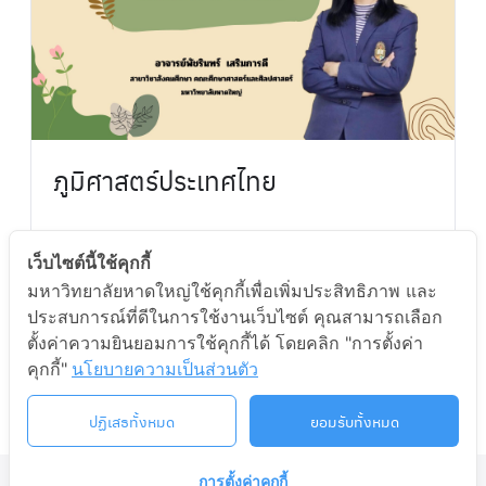
ภูมิศาสตร์ประเทศไทย
80
32m
เว็บไซต์นี้ใช้คุกกี้
มหาวิทยาลัยหาดใหญ่ใช้คุกกี้เพื่อเพิ่มประสิทธิภาพ และ
By
ADMIN
In
HU MOOC
ประสบการณ์ที่ดีในการใช้งานเว็บไซต์ คุณสามารถเลือก
ตั้งค่าความยินยอมการใช้คุกกี้ได้ โดยคลิก "การตั้งค่า
คุกกี้"
นโยบายความเป็นส่วนตัว
Enroll Course
ปฏิเสธทั้งหมด
ยอมรับทั้งหมด
การตั้งค่าคุกกี้
©2026 LIFELONG.HU.AC.TH. ALL RIGHTS RESERVED.