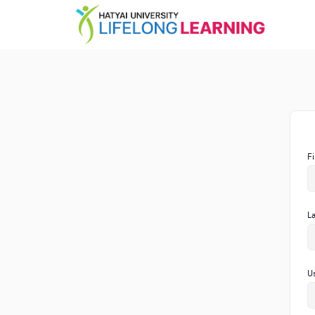
F
L
U