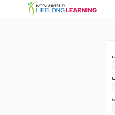
F
L
U