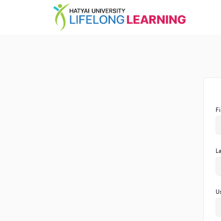
F
L
U