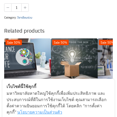
Category:
วิชาเรียนร่วม
Related products
Sale 50%
Sale 50%
Sale 50%
เว็บไซต์นี้ใช้คุกกี้
100-424 ความสมดุลของชีวิต
100-401 การออกแบบการคิด
100-400 ก
มหาวิทยาลัยหาดใหญ่ใช้คุกกี้เพื่อเพิ่มประสิทธิภาพ และ
Section 1
เพื่อการวางแผนชีวิตและอาชีพ
S
Section 2
฿
2,000
ประสบการณ์ที่ดีในการใช้งานเว็บไซต์ คุณสามารถเลือก
฿
2,000
฿
4,000
ตั้งค่าความยินยอมการใช้คุกกี้ได้ โดยคลิก "การตั้งค่า
฿
4,000
คุกกี้"
นโยบายความเป็นส่วนตัว